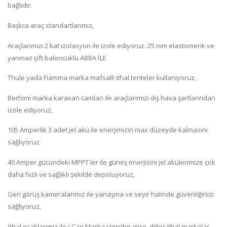
bağlıdır.
Başlıca araç standartlarımız,
Araçlarımızı 2 kat izolasyon ile izole ediyoruz. 25 mm elastomerik ve
yanmaz çift baloncuklu ABBA İLE
Thule yada Fiamma marka mafsallı ithal tenteler kullanıyoruz,
Berhimi marka karavan camları ile araçlarımızı dış hava şartlarından
izole ediyoruz,
105 Amperlik 3 adet jel akü ile enerjimizin max düzeyde kalmasını
sağlıyoruz.
40 Amper gücündeki MPPT ler ile güneş enerjisini jel akülerimize çok
daha hızlı ve sağlıklı şekilde depoluyoruz,
Geri görüş kameralarımız ile yanaşma ve seyir halinde güvenliğinizi
sağlıyoruz,
İthal ocaklarımız ile ( Can Marka ) tercihe göre diğer ithal markalar