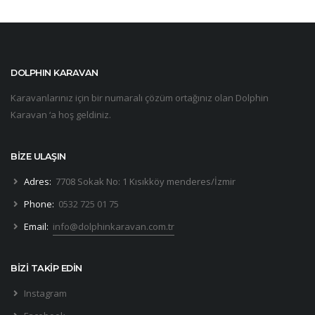
DOLPHIN KARAVAN
Karavanlarınız için bir numaralı çözüm ortağınız olan Dolphin
Karavan ‘a hoş geldiniz.
BİZE ULAŞIN
Adres:
7708 Sokak No: 1 Kısıkköy menderes/İzmir
Phone:
0532 725 01 75
Email:
info@dolphinkaravan.com.tr
BİZİ TAKİP EDİN
Instagram